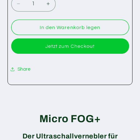
oder
Verringere
Erhöhe
nicht
die
die
Menge
Menge
verfügbar
für
für
In den Warenkorb legen
Micro
Micro
FOG+
FOG+
Jetzt zum Checkout
Share
Micro FOG+
Der Ultraschallvernebler für