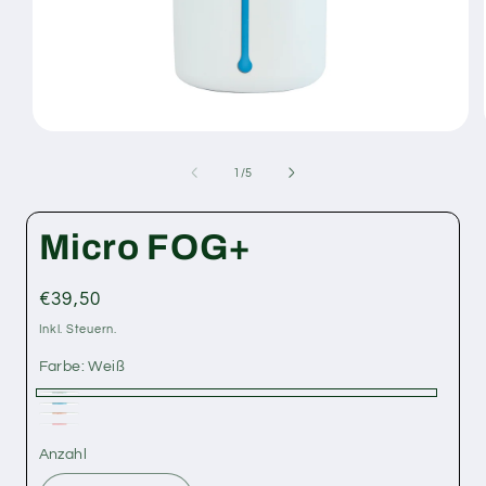
Medien
1
in
von
1
/
5
Modal
öffnen
Micro FOG+
Normaler
€39,50
Preis
Inkl. Steuern.
Farbe:
Weiß
Weiß
Blau
Rosa
Magenta
Variante
Anzahl
Anzahl
ausverkauft