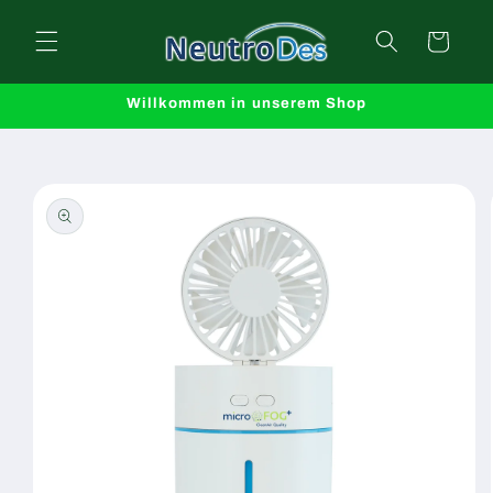
Direkt
zum
Warenkorb
Inhalt
Willkommen in unserem Shop
oduktinformationen
ringen