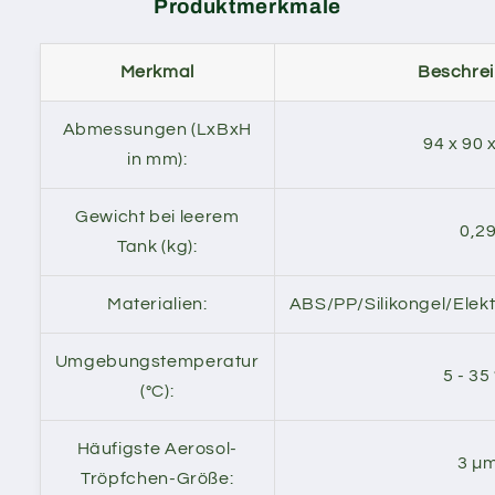
Produktmerkmale
Merkmal
Beschre
Abmessungen (LxBxH
94 x 90 
in mm):
Gewicht bei leerem
0,2
Tank (kg):
Materialien:
ABS/PP/Silikongel/Ele
Umgebungstemperatur
5 - 35
(°C):
Häufigste Aerosol-
3 µ
Tröpfchen-Größe: