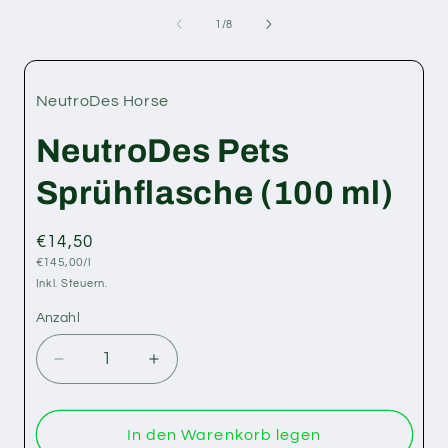
von
1
/
8
NeutroDes Horse
NeutroDes Pets
Sprühflasche (100 ml)
Normaler
€14,50
Grundpreis
Preis
€145,00/l
Inkl. Steuern.
Anzahl
Anzahl
Verringere
Erhöhe
die
die
Menge
Menge
für
für
In den Warenkorb legen