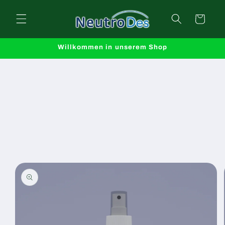
Direkt
zum
Warenkorb
Inhalt
Willkommen in unserem Shop
oduktinformationen
ringen