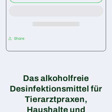
NeutroDes
NeutroDes
Pets
Pets
Sprühflasche
Sprühflasche
(100
(100
ml)
ml)
Share
Das alkoholfreie
Desinfektionsmittel für
Tierarztpraxen,
Haushalte und