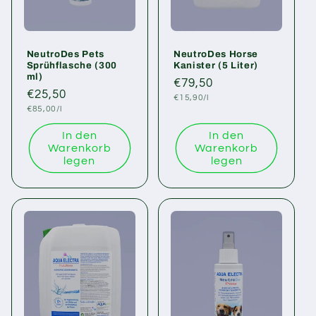
i
e
NeutroDes Pets
NeutroDes Horse
:
Sprühflasche (300
Kanister (5 Liter)
ml)
Normaler
€79,50
Normaler
€25,50
Grundpreis
Preis
€15,90/l
Grundpreis
Preis
€85,00/l
In den
In den
Warenkorb
Warenkorb
legen
legen