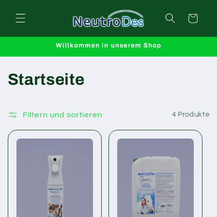
Direkt
zum
Warenkorb
Inhalt
Willkommen in unserem Shop
K
Startseite
a
t
Filtern und sortieren
4 Produkte
e
g
o
r