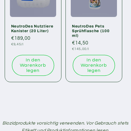
NeutroDes Nutztiere
NeutroDes Pets
Kanister (20 Liter)
Sprühflasche (100
ml)
Normaler
€189,00
Normaler
€14,50
Grundpreis
Preis
€9,45/l
Grundpreis
Preis
€145,00/l
In den
In den
Warenkorb
Warenkorb
legen
legen
Biozidprodukte vorsichtig verwenden. Vor Gebrauch stets
Etikett und Produktinformationen lesen.